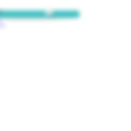
te
n
ter