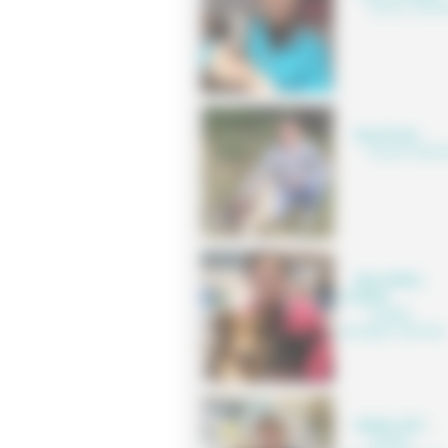
Docteur Vétérin
Benoît Oger
,
Docteur Vétérin
Marie-Hélène
CLISSON
,
Auxiliaire
spécialisée vétérinaire
Nadège JOLY
,
Auxiliaire