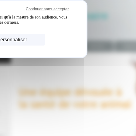
Continuer sans accepter
Clinique vétérinaire
nsi qu'à la mesure de son audience, vous
es derniers.
des
Goëlettes
ersonnaliser
Accueil
Plan d'accès
Services
Urgenc
Gestion des cookies