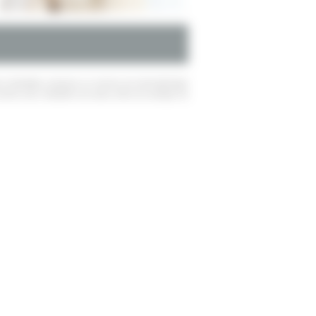
des Goëlettes propose un service de dermatologie
 précis des maladies de peau et/ou du pelage de