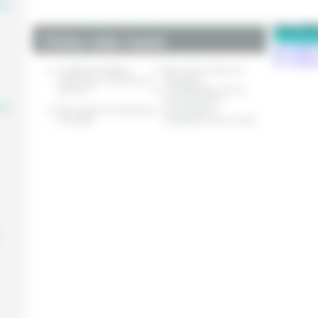
aire
Pense-Bê
Fiches Info Santé
Inscriptio
Se connec
La téléconsultation
Mon chiot / chien est
vétérinaire, comment ça
hyperactif
marche ?
Le détartrage chez le
chien et le chat
aire
Mon animal s’est blessé
Les maladies
à la patte
cardiaques chez le chat