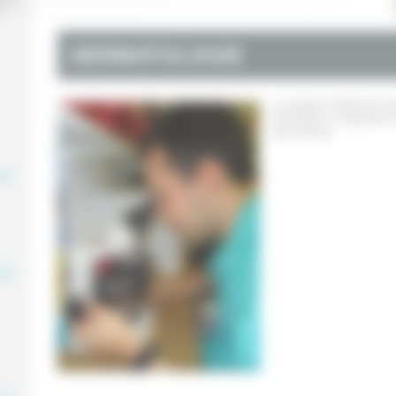
0 à
DERMATOLOGIE
La clinique vétérinaire 
permettant un diagnostic
votre animal.
aire
,
aire
,