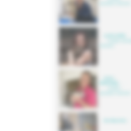
spécialisée vétérinaire
Aurélie SUREL
Auxiliaire spécia
vétérinaire
Ambre
PERRONNEL
,
Auxiliaire
spécialisée vétérinaire
Nos Mascottes