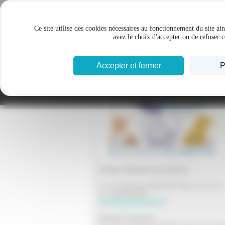
Panneau de gestion des cookies
Ce site utilise des cookies nécessaires au fonctionnement du site ai
avez le choix d'accepter ou de refuser c
Accepter et fermer
P
Clinique vétérinaire des Goëlettes
9, rue de Boisvinet, 85800 Saint Gilles-Croix de Vie
Tel :
02 51 55 03 29
lesgoelettes@wanadoo.fr
Horaires d'ouverture :