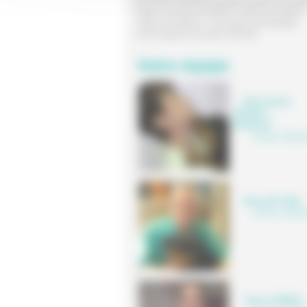
Du Lundi au Vendredi :de 09h00 à 12h00 et de 14h0
19h00.Le Samedi :de 09h00 à 12h00 et de 14h00 à
17h00.Consultations et chirurgies SUR RENDEZ-
VOUS.Urgences assurées 24H/24H.
Notre équipe
Marie-Claude
JEANDOT
BORDAGE
,
Docteur Vétérin
Henry DE CARA
Docteur Vétérin
Julien COMMUN