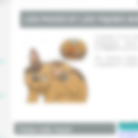
0 à
LES PUCES ET LES TIQUES S
L'automne est de reto
températures douce
les
TIQUES
sont trè
Des solutions simple
aire
compagnons à 4 pattes
,
aire
Pense-Bê
Fiches Info Santé
Inscriptio
,