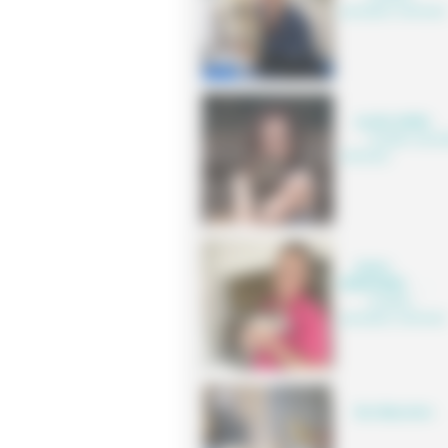
spécialisée vétérinaire
Aurélie SUREL
Auxiliaire spécia
vétérinaire
Ambre
PERRONNEL
,
Auxiliaire
spécialisée vétérinaire
Nos Mascottes