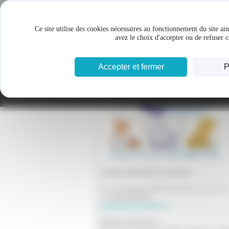
Panneau de gestion des cookies
Ce site utilise des cookies nécessaires au fonctionnement du site ai
avez le choix d'accepter ou de refuser c
Accepter et fermer
P
Clinique vétérinaire des Goëlettes
9, rue de Boisvinet, 85800 Saint Gilles-Croix de Vie
Tel :
02 51 55 03 29
lesgoelettes@wanadoo.fr
Horaires d'ouverture :