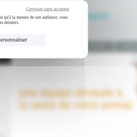
Continuer sans accepter
Clinique vétérinaire
nsi qu'à la mesure de son audience, vous
es derniers.
des
Goëlettes
ersonnaliser
Accueil
Plan d'accès
Services
Urgenc
Gestion des cookies