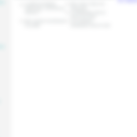
Se connec
aire
La téléconsultation
Mon chiot / chien est
vétérinaire, comment ça
hyperactif
marche ?
Le détartrage chez le
chien et le chat
Mon animal s’est blessé
Les maladies
à la patte
cardiaques chez le chat
aire