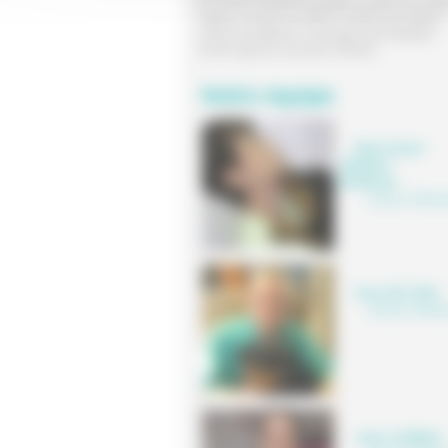
Du Lundi au Vendredi :de 09h00 à 12h00 et de 14h0
19h00.Le Samedi :de 09h00 à 12h00 et de 14h00 à
17h00.Consultations et chirurgies SUR RENDEZ-
VOUS.Urgences assurées 24H/24H.
Notre équipe
Marie-Claude
JEANDOT
BORDAGE
,
Docteur Vétérin
Henry DE CARA
Docteur Vétérin
Julien COMMUN