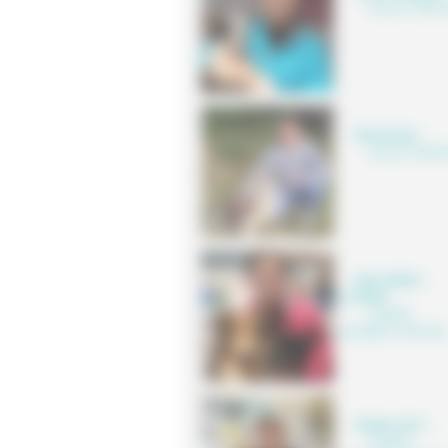
Docteur Vétérin
Benoît Oger
,
Docteur Vétérin
Marie-Hélène
CLISSON
,
Auxiliaire
spécialisée vétérinaire
Nadège JOLY
,
Auxiliaire