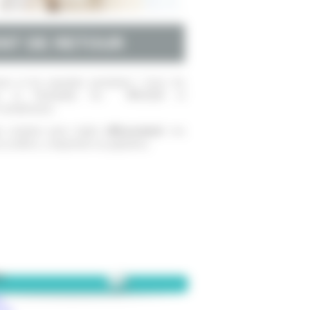
ONT DE RETOUR
ur et les parasites persistent ! Avec les
s et l'humidité, l
es
PUCES
et
s nombreuses.
s existent pour traiter
efficacement
vos
 (
colliers, comprimés ou pipettes
).
te
n