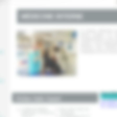
0 à
MÉDECINE INTERNE
La clinique vétérinaire
interne complet. Les vé
complémentaire le plus a
sanguin...) pour diagnos
cliniciens vous oriente
compagnon tout au long d
aire
,
aire
Pense-Bê
Fiches Info Santé
Inscriptio
Se connec
La téléconsultation
Mon chiot / chien est
vétérinaire, comment ça
hyperactif
,
marche ?
Le détartrage chez le