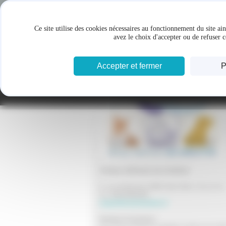
Panneau de gestion des cookies
Ce site utilise des cookies nécessaires au fonctionnement du site ai
avez le choix d'accepter ou de refuser c
Accepter et fermer
P
Clinique vétérinaire des Goëlettes
9, rue de Boisvinet, 85800 Saint Gilles-Croix de Vie
Tel :
02 51 55 03 29
lesgoelettes@wanadoo.fr
Horaires d'ouverture :