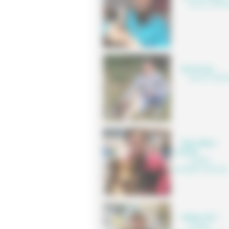
Docteur Vétérin
Benoît Oger
,
Docteur Vétérin
Marie-Hélène
CLISSON
,
Auxiliaire
spécialisée vétérinaire
Nadège JOLY
,
Auxiliaire