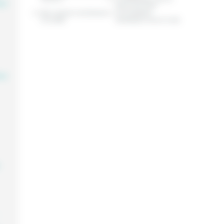
aire
chien et le chat
Mon animal s’est blessé
Les maladies
à la patte
cardiaques chez le chat
aire