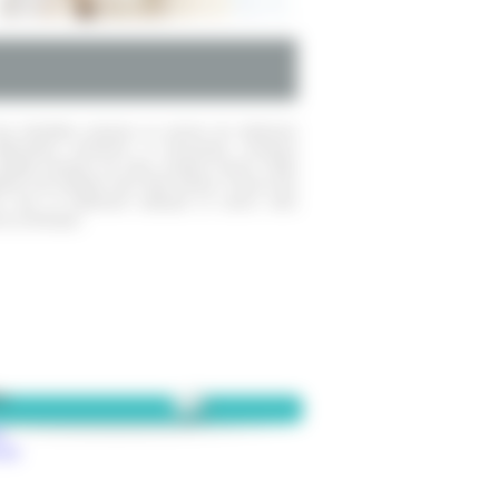
 des Goëlettes propose un service de médecine
térinaires choisiront, si nécessaire, l'examen
dapté (analyse de sang, analyse d'urine, frottis
tiquer une maladie chez votre animal. Chacun des
ra vers le traitement adéquat et suivra votre
e sa thérapie.
te
n
ter