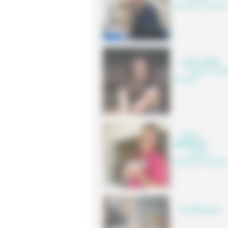
spécialisée vétérinaire
Aurélie SUREL
Auxiliaire spécia
vétérinaire
Ambre
PERRONNEL
,
Auxiliaire
spécialisée vétérinaire
Nos Mascottes