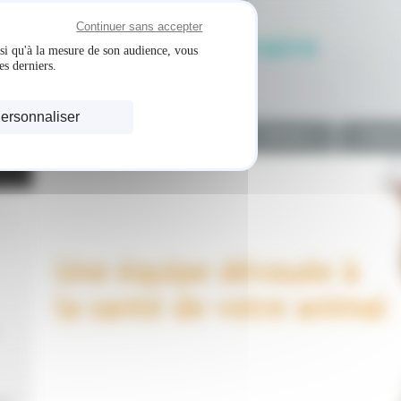
Continuer sans accepter
Clinique vétérinaire
nsi qu'à la mesure de son audience, vous
es derniers.
des
Goëlettes
ersonnaliser
Accueil
Plan d'accès
Services
Urgenc
Gestion des cookies